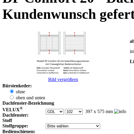
Kundenwunsch gefert
a
in
Li
Bild vergrößern
Bürstenkeder:
ohne
oben und unten
Dachfenster-Bezeichnung
®
VELUX
397
x
575
mm
Dachfenster:
Stoff
Stoffgruppe:
Bedienschienen: