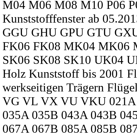
M04 M06 M08 M10 P06 P0
Kunststofffenster ab 05.20
GGU GHU GPU GTU GXU
FK06 FK08 MK04 MK06 
SK06 SK08 SK10 UK04 
Holz Kunststoff bis 2001 F
werkseitigen Trägern Flüge
VG VL VX VU VKU 021A 
035A 035B 043A 043B 04
067A 067B 085A 085B 08